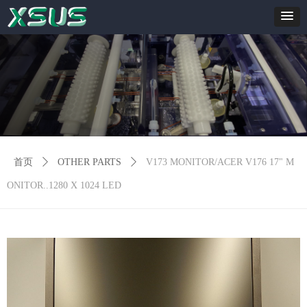
首页
ꄲ
OTHER PARTS
ꄲ
V173 MONITOR/ACER V176 17" M
ONITOR..1280 X 1024 LED